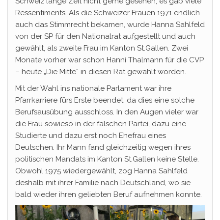
Schweiz lange Zeit nicht gerne gesehen, es gab viele
Ressentiments. Als die Schweizer Frauen 1971 endlich
auch das Stimmrecht bekamen, wurde Hanna Sahlfeld
von der SP für den Nationalrat aufgestellt und auch
gewählt, als zweite Frau im Kanton St.Gallen. Zwei
Monate vorher war schon Hanni Thalmann für die CVP
– heute „Die Mitte“ in diesen Rat gewählt worden.
Mit der Wahl ins nationale Parlament war ihre
Pfarrkarriere fürs Erste beendet, da dies eine solche
Berufsausübung ausschloss. In den Augen vieler war
die Frau sowieso in der falschen Partei, dazu eine
Studierte und dazu erst noch Ehefrau eines
Deutschen. Ihr Mann fand gleichzeitig wegen ihres
politischen Mandats im Kanton St.Gallen keine Stelle.
Obwohl 1975 wiedergewählt, zog Hanna Sahlfeld
deshalb mit ihrer Familie nach Deutschland, wo sie
bald wieder ihren geliebten Beruf aufnehmen konnte.