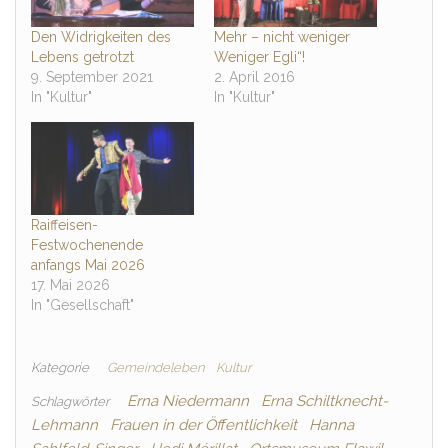
Den Widrigkeiten des
Mehr – nicht weniger
Lebens getrotzt
Weniger Egli“!
9. September 2021
2. April 2016
In "Kultur"
In "Kultur"
Raiffeisen-
Festwochenende
anfangs Mai 2026
17. Mai 2026
In "Gesellschaft"
Kategorie
Gemeindeleben
Kultur
Erna Niedermann
Erna Schiltknecht-
Schlagwörter
Lehmann
Frauen in der Öffentlichkeit
Hanna