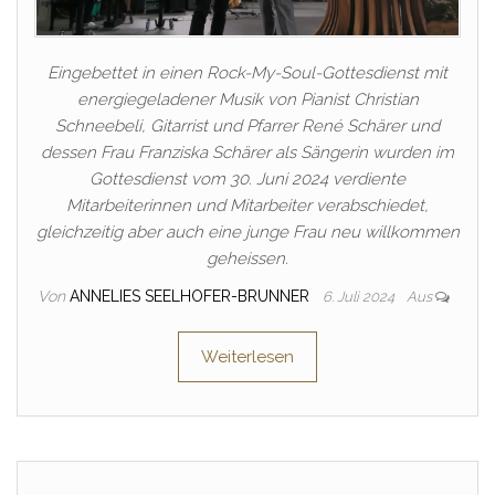
Eingebettet in einen Rock-My-Soul-Gottesdienst mit
energiegeladener Musik von Pianist Christian
Schneebeli, Gitarrist und Pfarrer René Schärer und
dessen Frau Franziska Schärer als Sängerin wurden im
Gottesdienst vom 30. Juni 2024 verdiente
Mitarbeiterinnen und Mitarbeiter verabschiedet,
gleichzeitig aber auch eine junge Frau neu willkommen
geheissen.
Von
ANNELIES SEELHOFER-BRUNNER
6. Juli 2024
Aus
Weiterlesen