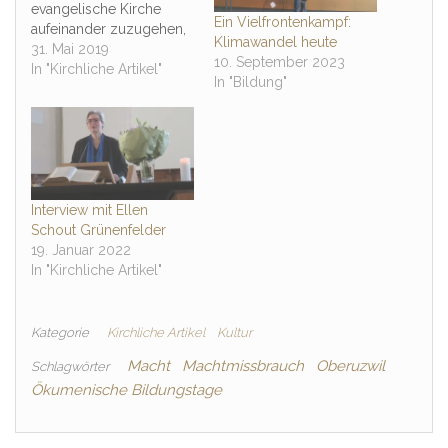
evangelische Kirche
Ein Vielfrontenkampf:
aufeinander zuzugehen,
Klimawandel heute
Ökumene zu leben. An
31. Mai 2019
10. September 2023
der Basis wird Ökumene
In "Kirchliche Artikel"
In "Bildung"
heute vielerorts gelebt.
Interview mit Ellen
Schout Grünenfelder
19. Januar 2022
In "Kirchliche Artikel"
Kategorie
Kirchliche Artikel
Kultur
Macht
Machtmissbrauch
Oberuzwil
Schlagwörter
Ökumenische Bildungstage