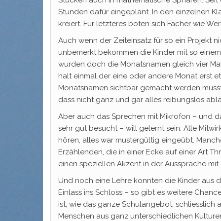
Stücken auch in mathematische Sphären. Seit
Stunden dafür eingeplant. In den einzelnen Kl
kreiert. Für letzteres boten sich Fächer wie W
Auch wenn der Zeiteinsatz für so ein Projekt n
unbemerkt bekommen die Kinder mit so einem W
wurden doch die Monatsnamen gleich vier Mal
halt einmal der eine oder andere Monat erst
Monatsnamen sichtbar gemacht werden musste
dass nicht ganz und gar alles reibungslos ablä
Aber auch das Sprechen mit Mikrofon – und da
sehr gut besucht – will gelernt sein. Alle Mit
hören, alles war mustergültig eingeübt. Manch
Erzählenden, die in einer Ecke auf einer Art 
einen speziellen Akzent in der Aussprache mit.
Und noch eine Lehre konnten die Kinder aus di
Einlass ins Schloss – so gibt es weitere Chanc
ist, wie das ganze Schulangebot, schliesslich
Menschen aus ganz unterschiedlichen Kulturen