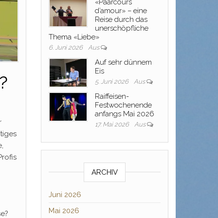
«Paarcours
d’amour» – eine
Reise durch das
unerschöpfliche
Thema «Liebe»
6. Juni 2026
Aus
Auf sehr dünnem
Eis
?
5. Juni 2026
Aus
Raiffeisen-
Festwochenende
anfangs Mai 2026
r
17. Mai 2026
Aus
tiges
,
rofis
ARCHIV
Juni 2026
Mai 2026
se?