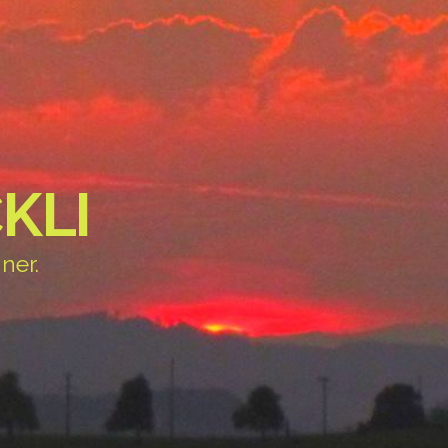
KLI
ner.