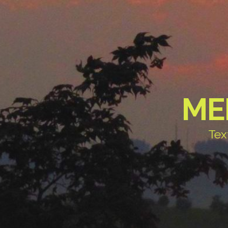
ME
Tex