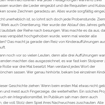
 den Weihnachtsferien war jeder Freitagmorgen während zwei
assen wurden die Lieder eingeübt und die Requisiten und Kulis
erken sowie Zeichnen geradezu an. Alles wurde sorgfältig eingeü
icht unerheblich ist, so lohnt sich doch jede Probenstunde. Ziem
erk auch Orientierung. Hier wurde der Ablauf des Jahres gefes
 lautstark der Reihe nach besungen. Was machte es da aus, da
 etwas verspätet hochgehoben wurde, wenn mal wieder alle
n? Das macht ja gerade den Reiz von Kinderaufführungen aus
uft.
nn noch vor so vielen Leuten, denn alle drei Aufführungen wa
wirkenden machten das ausgezeichnet, es war fast kein Stolperer 
e Rolle war drei Mal besetzt. Man verstand jedes Wort der
Thrönchen sassen. Wer genau hinhörte, bekam bei einzelnen Kind
eser Geschichte ziehen: Wenn beim ersten Mal etwas nicht geli
en und meist auch Fingerzeige, die weiterhelfen. Ein solches Pro
 auch ein Integrationsmittel. Im Publikum sah man denn auch
, die voll Stolz dem Spiel ihres Nachwuchses zuschauten. Alle