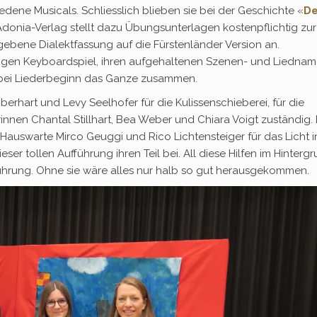
edene Musicals. Schliesslich blieben sie bei der Geschichte «
D
donia-Verlag stellt dazu Übungsunterlagen kostenpflichtig zur
ebene Dialektfassung auf die Fürstenländer Version an.
rassigen Keyboardspiel, ihren aufgehaltenen Szenen- und Liedna
z bei Liederbeginn das Ganze zusammen.
berhart und Levy Seelhofer für die Kulissenschieberei, für die
innen Chantal Stillhart, Bea Weber und Chiara Voigt zuständig. 
 Hauswarte Mirco Geuggi und Rico Lichtensteiger für das Licht i
eser tollen Aufführung ihren Teil bei. All diese Hilfen im Hinterg
ührung. Ohne sie wäre alles nur halb so gut herausgekommen.