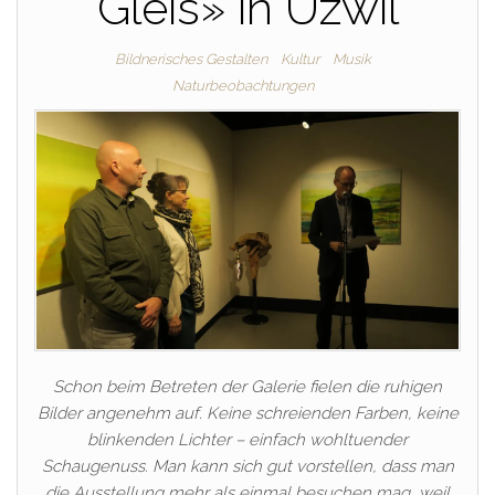
Gleis» in Uzwil
Bildnerisches Gestalten
Kultur
Musik
Naturbeobachtungen
Schon beim Betreten der Galerie fielen die ruhigen
Bilder angenehm auf. Keine schreienden Farben, keine
blinkenden Lichter – einfach wohltuender
Schaugenuss. Man kann sich gut vorstellen, dass man
die Ausstellung mehr als einmal besuchen mag, weil