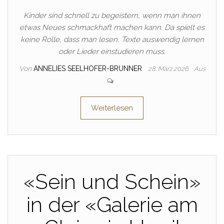
Kinder sind schnell zu begeistern, wenn man ihnen
etwas Neues schmackhaft machen kann. Da spielt es
keine Rolle, dass man lesen, Texte auswendig lernen
oder Lieder einstudieren muss.
Von
ANNELIES SEELHOFER-BRUNNER
28. März 2026
Aus
Weiterlesen
«Sein und Schein»
in der «Galerie am