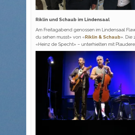
Riklin und Schaub im Lindensaal
Am Freitagabend genossen im Lindensaal Flawil
du sehen musst» von «
Riklin & Schaub
». Die
«Heinz de Specht» – unterhielten mit Plaudere