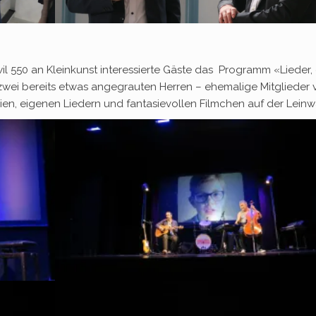
 550 an Kleinkunst interessierte Gäste das Programm «Lieder, 
 zwei bereits etwas angegrauten Herren – ehemalige Mitglieder
ien, eigenen Liedern und fantasievollen Filmchen auf der Lein