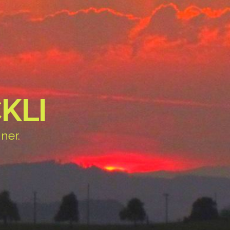
KLI
ner.