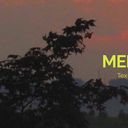
ME
Tex