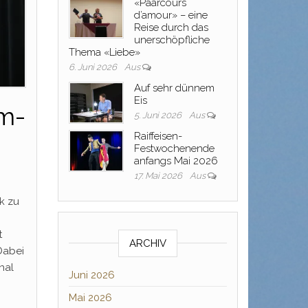
«Paarcours
d’amour» – eine
Reise durch das
unerschöpfliche
Thema «Liebe»
6. Juni 2026
Aus
Auf sehr dünnem
Eis
im-
5. Juni 2026
Aus
Raiffeisen-
Festwochenende
anfangs Mai 2026
17. Mai 2026
Aus
k zu
t
ARCHIV
Dabei
nal
Juni 2026
Mai 2026