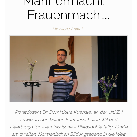
Männermacht –
Frauenmacht…
Kirchliche Artikel
Privatdozent Dr. Dominique Kuenzle, an der Uni ZH
sowie an den beiden Kantonsschulen Wil und
Heerbrugg für – feministische – Philosophie tätig, führte
am zweiten ökumenischen Bildungsabend in die Welt