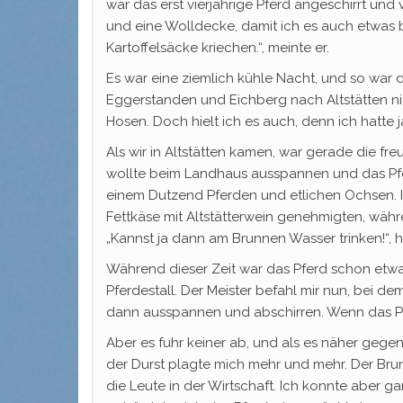
war das erst vierjährige Pferd angeschirrt und
und eine Wolldecke, damit ich es auch etwas b
Kartoffelsäcke kriechen.“, meinte er.
Es war eine ziemlich kühle Nacht, und so war 
Eggerstanden und Eichberg nach Altstätten ni
Hosen. Doch hielt ich es auch, denn ich hatte
Als wir in Altstätten kamen, war gerade die f
wollte beim Landhaus ausspannen und das Pfer
einem Dutzend Pferden und etlichen Ochsen. Ic
Fettkäse mit Altstätterwein genehmigten, währ
„Kannst ja dann am Brunnen Wasser trinken!“, hi
Während dieser Zeit war das Pferd schon et
Pferdestall. Der Meister befahl mir nun, bei de
dann ausspannen und abschirren. Wenn das Pfer
Aber es fuhr keiner ab, und als es näher gege
der Durst plagte mich mehr und mehr. Der Bru
die Leute in der Wirtschaft. Ich konnte aber 