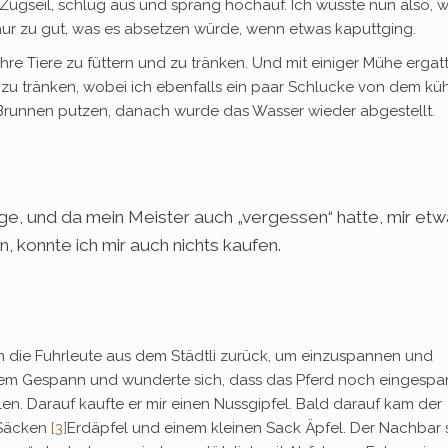
 Zugseil, schlug aus und sprang hochauf. Ich wusste nun also, 
 nur zu gut, was es absetzen würde, wenn etwas kaputtging.
hre Tiere zu füttern und zu tränken. Und mit einiger Mühe ergat
 zu tränken, wobei ich ebenfalls ein paar Schlucke von dem kü
 Brunnen putzen, danach wurde das Wasser wieder abgestellt.
, und da mein Meister auch „vergessen“ hatte, mir etw
 konnte ich mir auch nichts kaufen.
n die Fuhrleute aus dem Städtli zurück, um einzuspannen und
em Gespann und wunderte sich, dass das Pferd noch eingespa
en. Darauf kaufte er mir einen Nussgipfel. Bald darauf kam der
 Säcken
[3]
Erdäpfel und einem kleinen Sack Äpfel. Der Nachbar 