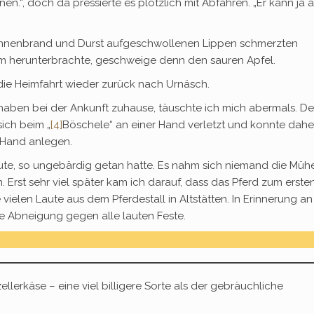
en.“, doch da pressierte es plötzlich mit Abfahren. „Er kann ja 
Sonnenbrand und Durst aufgeschwollenen Lippen schmerzten
um herunterbrachte, geschweige denn den sauren Apfel.
ie Heimfahrt wieder zurück nach Urnäsch.
aben bei der Ankunft zuhause, täuschte ich mich abermals. De
sich beim „
[4]
Böschele“ an einer Hand verletzt und konnte dahe
 Hand anlegen.
tute, so ungebärdig getan hatte. Es nahm sich niemand die Mühe
 Erst sehr viel später kam ich darauf, dass das Pferd zum erste
vielen Laute aus dem Pferdestall in Altstätten. In Erinnerung an
ne Abneigung gegen alle lauten Feste.
nzellerkäse – eine viel billigere Sorte als der gebräuchliche