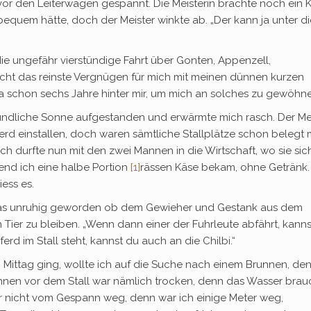
 vor den Leiterwagen gespannt. Die Meisterin brachte noch ein 
equem hätte, doch der Meister winkte ab. „Der kann ja unter di
die ungefähr vierstündige Fahrt über Gonten, Appenzell,
cht das reinste Vergnügen für mich mit meinen dünnen kurzen
 ja schon sechs Jahre hinter mir, um mich an solches zu gewöhn
reundliche Sonne aufgestanden und erwärmte mich rasch. Der Me
d einstallen, doch waren sämtliche Stallplätze schon belegt 
h durfte nun mit den zwei Mannen in die Wirtschaft, wo sie sic
end ich eine halbe Portion
[1]
rässen Käse bekam, ohne Getränk.
ess es.
was unruhig geworden ob dem Gewieher und Gestank aus dem
m Tier zu bleiben. „Wenn dann einer der Fuhrleute abfährt, kann
d im Stall steht, kannst du auch an die Chilbi.“
n Mittag ging, wollte ich auf die Suche nach einem Brunnen, de
nnen vor dem Stall war nämlich trocken, denn das Wasser brau
gar nicht vom Gespann weg, denn war ich einige Meter weg,