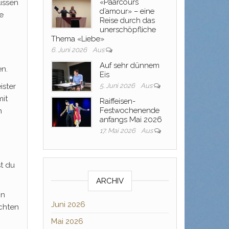
«Paarcours
Kissen
d’amour» – eine
e
Reise durch das
unerschöpfliche
Thema «Liebe»
6. Juni 2026
Aus
Auf sehr dünnem
en.
Eis
ister
5. Juni 2026
Aus
mit
Raiffeisen-
Festwochenende
h
anfangs Mai 2026
17. Mai 2026
Aus
st du
ARCHIV
nn
Juni 2026
chten
Mai 2026