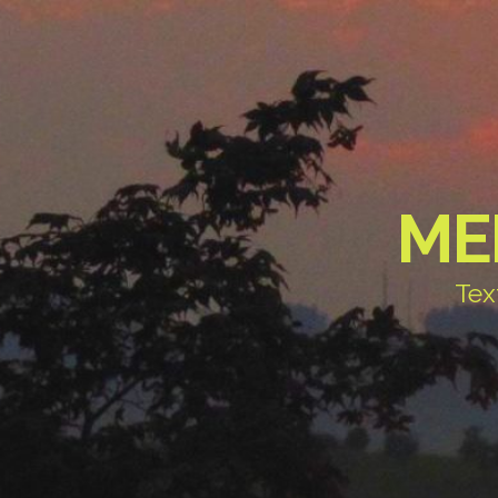
ME
Tex