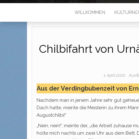
WILLKOMMEN
KULTURNO
Chilbifahrt von Urn
1. April 2020
Aus
Aus der Verdingbubenzeit von Ern
Nachdem man in jenem Jahre sehr gut geheuet
Dach hatte, meinte die Meisterin zu ihrem Ma
Augustchilbi!“
„Nein, nein!“, meinte der, „die Arbeit zuhaus
holte mich nachts um zwei Uhr aus dem Bett. 