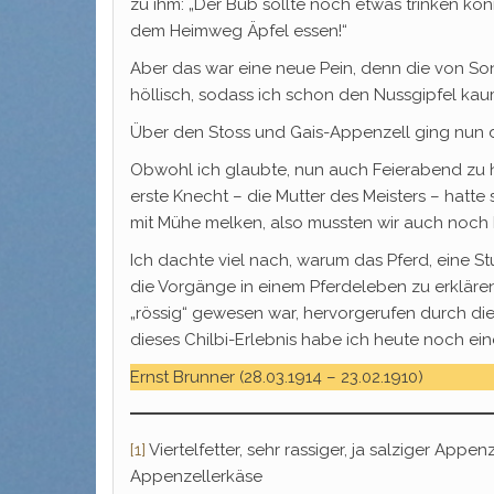
zu ihm: „Der Bub sollte noch etwas trinken könn
dem Heimweg Äpfel essen!“
Aber das war eine neue Pein, denn die von 
höllisch, sodass ich schon den Nussgipfel ka
Über den Stoss und Gais-Appenzell ging nun d
Obwohl ich glaubte, nun auch Feierabend zu h
erste Knecht – die Mutter des Meisters – hatte 
mit Mühe melken, also mussten wir auch noch
Ich dachte viel nach, warum das Pferd, eine S
die Vorgänge in einem Pferdeleben zu erklären.
„rössig“ gewesen war, hervorgerufen durch die 
dieses Chilbi-Erlebnis habe ich heute noch ei
Ernst Brunner (28.03.1914 – 23.02.1910)
[1]
Viertelfetter, sehr rassiger, ja salziger Appe
Appenzellerkäse