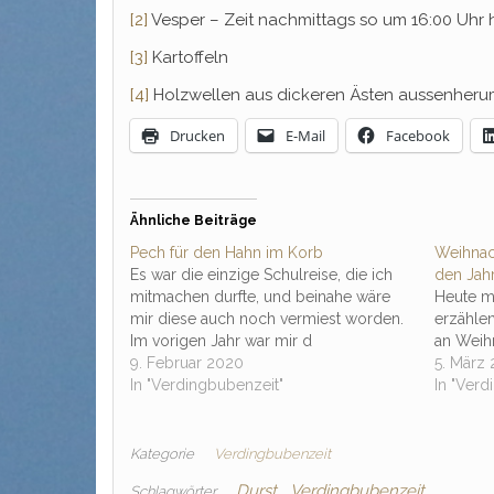
[2]
Vesper – Zeit nachmittags so um 16:00 Uhr h
[3]
Kartoffeln
[4]
Holzwellen aus dickeren Ästen aussenherum
Drucken
E-Mail
Facebook
Ähnliche Beiträge
Pech für den Hahn im Korb
Weihnac
Es war die einzige Schulreise, die ich
den Jah
mitmachen durfte, und beinahe wäre
Heute m
mir diese auch noch vermiest worden.
erzählen
Im vorigen Jahr war mir d
an Weih
9. Februar 2020
5. März 
In "Verdingbubenzeit"
In "Verd
Kategorie
Verdingbubenzeit
Durst
Verdingbubenzeit
Schlagwörter