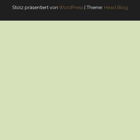
Stolz präsentiert von
WordPress
|
Theme:
Head Blog